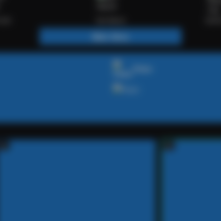
Soft
Slot Mania
Nolimi
Main Slots
Poker
201
267