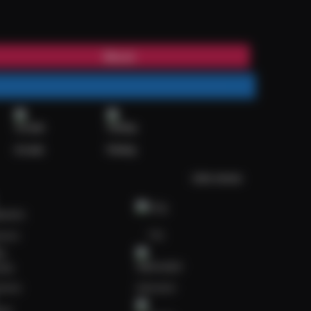
Masuk
Arcade
Fishing
Lihat semua
nero
TTG
Play
ames
Askmeslot
Liv