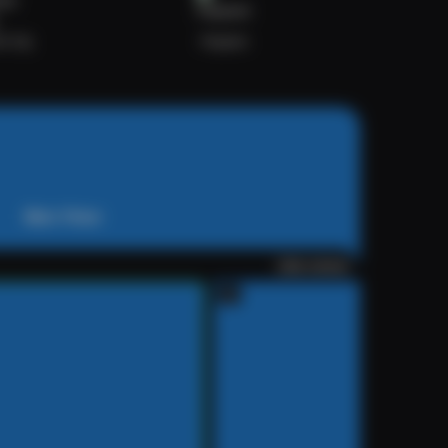
t City
Playtech
C
Main Poker
Lihat semua
53