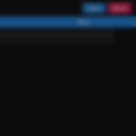
Daftar
Masuk
Menu