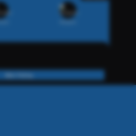
eslot
Minigame
Micro
Main Fishing