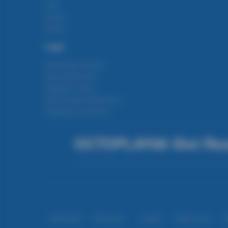
Lotto
Arcade
Fishing
Legal
Responsible Gaming
Syarat &Ketentuan
Kebijakan Privasi
Referral Syarat &Ketentuan
Pengaduan Konsumen
OCTOPLAY88 Slot Resm
OCTOPLAY88 adalah situs slot online resmi dengan duk
IDNPOKER
IDNArcade
UboBet
SABA Sports
S