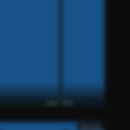
IDNLIVE
Lihat semua