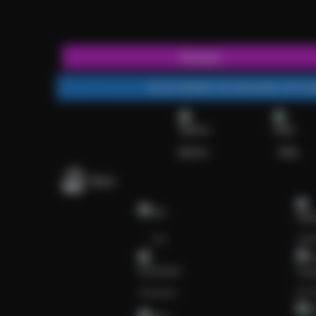
Promosi
SITUS RESMI OCTOPLAY88 OFFICIAL CS 24jam.
Sports+
Slots
Slots
Hot
IDN
Exclusive
Fat 